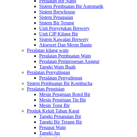
Peralatan Bir Nano
Sistem Pembuatan Bir Automatik
Sistem Brewhouse
Sistem Penapaian
Sistem Bir Terang
Unit Penyejukan Brewery
Unit CIP Kilang Bir
Sistem Kawalan Brewery
Aksesori Dan Mesin Bantu
Peralatan kilang wain
Peralatan Pembuatan Wain
Peralatan Pemprosesan Anggur
Tangki Wain Buah
Peralatan Penyulingan
Peralatan Penyulingan
Sistem Pembuatan Bir Kombucha
Peralatan Pengisian
Mesin Pengisian Botol Bir
Mesin Pengisian Tin Bir
Mesin Tong Bir
Produk Keluli Tahan Karat
Tangki Penapaian Bir
Tangki Bir Terang Bir
Penapai Wain
Tangki Jus