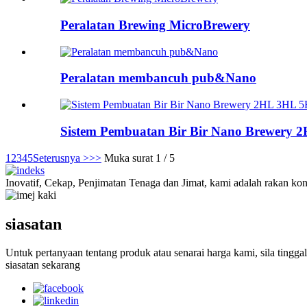
Peralatan Brewing MicroBrewery
Peralatan membancuh pub&Nano
Sistem Pembuatan Bir Bir Nano Brewery
1
2
3
4
5
Seterusnya >
>>
Muka surat 1 / 5
Inovatif, Cekap, Penjimatan Tenaga dan Jimat, kami adalah rakan kon
siasatan
Untuk pertanyaan tentang produk atau senarai harga kami, sila ting
siasatan sekarang