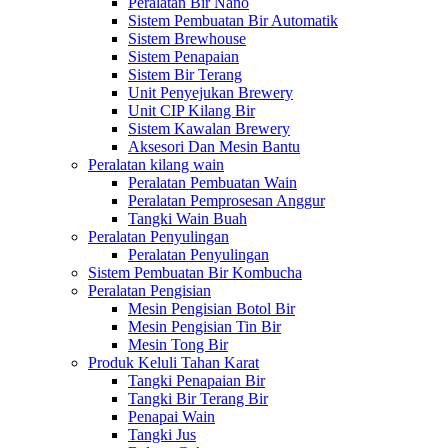
Peralatan Bir Nano
Sistem Pembuatan Bir Automatik
Sistem Brewhouse
Sistem Penapaian
Sistem Bir Terang
Unit Penyejukan Brewery
Unit CIP Kilang Bir
Sistem Kawalan Brewery
Aksesori Dan Mesin Bantu
Peralatan kilang wain
Peralatan Pembuatan Wain
Peralatan Pemprosesan Anggur
Tangki Wain Buah
Peralatan Penyulingan
Peralatan Penyulingan
Sistem Pembuatan Bir Kombucha
Peralatan Pengisian
Mesin Pengisian Botol Bir
Mesin Pengisian Tin Bir
Mesin Tong Bir
Produk Keluli Tahan Karat
Tangki Penapaian Bir
Tangki Bir Terang Bir
Penapai Wain
Tangki Jus