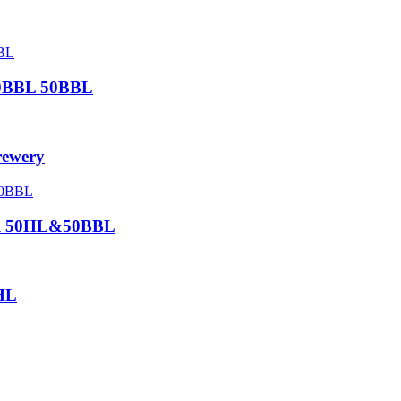
30BBL 50BBL
rewery
ial 50HL&50BBL
0HL