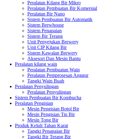
Peralatan Kilang Bir Mikro
Peralatan Pembuatan Bir Komersial
Peralatan Bir Nano
Sistem Pembuatan Bir Automatik
Sistem Brewhouse
Sistem Penapaian
Sistem Bir Terang
Unit Penyejukan Brewery
Unit CIP Kilang Bir
Sistem Kawalan Brewery
Aksesori Dan Mesin Bantu
Peralatan kilang wain
Peralatan Pembuatan Wain
Peralatan Pemprosesan Anggur
Tangki Wain Buah
Peralatan Penyulingan
Peralatan Penyulingan
Sistem Pembuatan Bir Kombucha
Peralatan Pengisian
Mesin Pengisian Botol Bir
Mesin Pengisian Tin Bir
Mesin Tong Bir
Produk Keluli Tahan Karat
Tangki Penapaian Bir
Tangki Bir Terang Bir