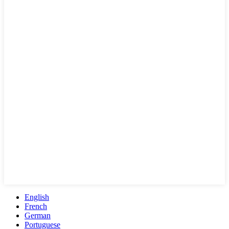
English
French
German
Portuguese