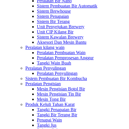
Peralatan Bir Nano
Sistem Pembuatan Bir Automatik
Sistem Brewhouse
Sistem Penapaian
Sistem Bir Terang
Unit Penyejukan Brewery
Unit CIP Kilang Bir
Sistem Kawalan Brewery
Aksesori Dan Mesin Bantu
Peralatan kilang wain
Peralatan Pembuatan Wain
Peralatan Pemprosesan Anggur
Tangki Wain Buah
Peralatan Penyulingan
Peralatan Penyulingan
Sistem Pembuatan Bir Kombucha
Peralatan Pengisian
Mesin Pengisian Botol Bir
Mesin Pengisian Tin Bir
Mesin Tong Bir
Produk Keluli Tahan Karat
Tangki Penapaian Bir
Tangki Bir Terang Bir
Penapai Wain
Tangki Jus