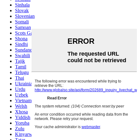
Sinhala
Slovak
Slovenian
Somali
Samoan
Scots Gaelic
Shona
Sindhi
Sundanese
Swahili
Tajik
Tamil
Telugu
Thai
Ukrainian
Urdu
Uzbek
Vietnamese
Welsh
Xhosa
Yiddish
Yoruba
Zulu
Kinyarwanda
Tatar