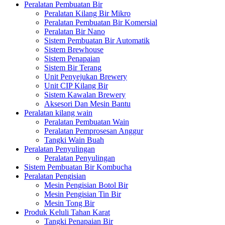
Peralatan Pembuatan Bir
Peralatan Kilang Bir Mikro
Peralatan Pembuatan Bir Komersial
Peralatan Bir Nano
Sistem Pembuatan Bir Automatik
Sistem Brewhouse
Sistem Penapaian
Sistem Bir Terang
Unit Penyejukan Brewery
Unit CIP Kilang Bir
Sistem Kawalan Brewery
Aksesori Dan Mesin Bantu
Peralatan kilang wain
Peralatan Pembuatan Wain
Peralatan Pemprosesan Anggur
Tangki Wain Buah
Peralatan Penyulingan
Peralatan Penyulingan
Sistem Pembuatan Bir Kombucha
Peralatan Pengisian
Mesin Pengisian Botol Bir
Mesin Pengisian Tin Bir
Mesin Tong Bir
Produk Keluli Tahan Karat
Tangki Penapaian Bir