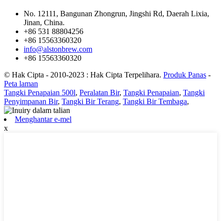
No. 12111, Bangunan Zhongrun, Jingshi Rd, Daerah Lixia,
Jinan, China.
+86 531 88804256
+86 15563360320
info@alstonbrew.com
+86 15563360320
© Hak Cipta - 2010-2023 : Hak Cipta Terpelihara.
Produk Panas
-
Peta laman
Tangki Penapaian 500l
,
Peralatan Bir
,
Tangki Penapaian
,
Tangki
Penyimpanan Bir
,
Tangki Bir Terang
,
Tangki Bir Tembaga
,
Menghantar e-mel
x