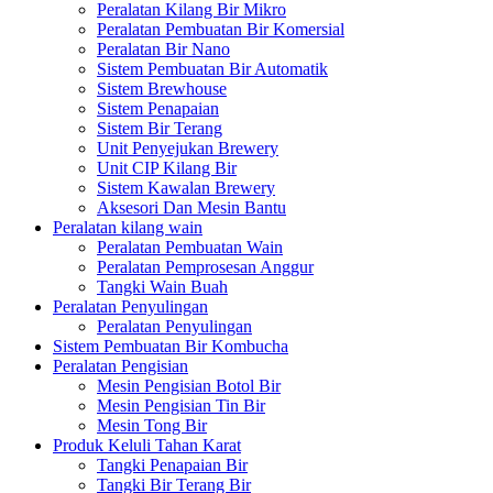
Peralatan Kilang Bir Mikro
Peralatan Pembuatan Bir Komersial
Peralatan Bir Nano
Sistem Pembuatan Bir Automatik
Sistem Brewhouse
Sistem Penapaian
Sistem Bir Terang
Unit Penyejukan Brewery
Unit CIP Kilang Bir
Sistem Kawalan Brewery
Aksesori Dan Mesin Bantu
Peralatan kilang wain
Peralatan Pembuatan Wain
Peralatan Pemprosesan Anggur
Tangki Wain Buah
Peralatan Penyulingan
Peralatan Penyulingan
Sistem Pembuatan Bir Kombucha
Peralatan Pengisian
Mesin Pengisian Botol Bir
Mesin Pengisian Tin Bir
Mesin Tong Bir
Produk Keluli Tahan Karat
Tangki Penapaian Bir
Tangki Bir Terang Bir