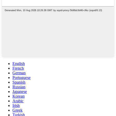
English
French
German
Portuguese
Spanish
Russian
Japanese
Korean
Arabic
Irish
Greek
Turkish