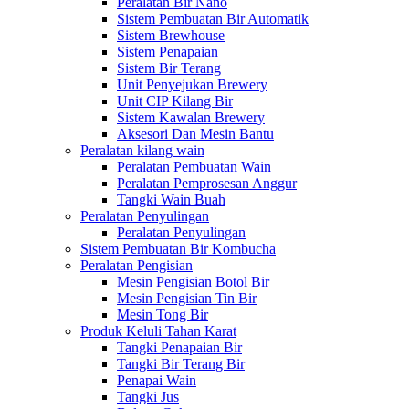
Peralatan Bir Nano
Sistem Pembuatan Bir Automatik
Sistem Brewhouse
Sistem Penapaian
Sistem Bir Terang
Unit Penyejukan Brewery
Unit CIP Kilang Bir
Sistem Kawalan Brewery
Aksesori Dan Mesin Bantu
Peralatan kilang wain
Peralatan Pembuatan Wain
Peralatan Pemprosesan Anggur
Tangki Wain Buah
Peralatan Penyulingan
Peralatan Penyulingan
Sistem Pembuatan Bir Kombucha
Peralatan Pengisian
Mesin Pengisian Botol Bir
Mesin Pengisian Tin Bir
Mesin Tong Bir
Produk Keluli Tahan Karat
Tangki Penapaian Bir
Tangki Bir Terang Bir
Penapai Wain
Tangki Jus