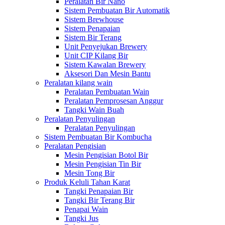
Peralatan Bir Nano
Sistem Pembuatan Bir Automatik
Sistem Brewhouse
Sistem Penapaian
Sistem Bir Terang
Unit Penyejukan Brewery
Unit CIP Kilang Bir
Sistem Kawalan Brewery
Aksesori Dan Mesin Bantu
Peralatan kilang wain
Peralatan Pembuatan Wain
Peralatan Pemprosesan Anggur
Tangki Wain Buah
Peralatan Penyulingan
Peralatan Penyulingan
Sistem Pembuatan Bir Kombucha
Peralatan Pengisian
Mesin Pengisian Botol Bir
Mesin Pengisian Tin Bir
Mesin Tong Bir
Produk Keluli Tahan Karat
Tangki Penapaian Bir
Tangki Bir Terang Bir
Penapai Wain
Tangki Jus