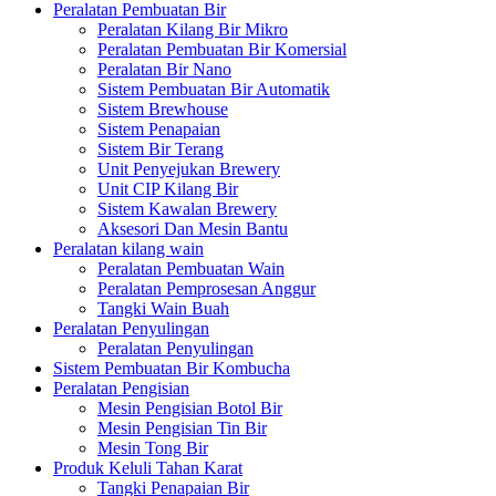
Peralatan Pembuatan Bir
Peralatan Kilang Bir Mikro
Peralatan Pembuatan Bir Komersial
Peralatan Bir Nano
Sistem Pembuatan Bir Automatik
Sistem Brewhouse
Sistem Penapaian
Sistem Bir Terang
Unit Penyejukan Brewery
Unit CIP Kilang Bir
Sistem Kawalan Brewery
Aksesori Dan Mesin Bantu
Peralatan kilang wain
Peralatan Pembuatan Wain
Peralatan Pemprosesan Anggur
Tangki Wain Buah
Peralatan Penyulingan
Peralatan Penyulingan
Sistem Pembuatan Bir Kombucha
Peralatan Pengisian
Mesin Pengisian Botol Bir
Mesin Pengisian Tin Bir
Mesin Tong Bir
Produk Keluli Tahan Karat
Tangki Penapaian Bir