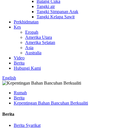
Balang Cuka
Tangki air
Tangki Simpanan Arak
Tangki Kelapa Sawit
Perkhidmatan
Kes
Eropah
Amerika Utara
Amerika Selatan
Asia
Australia
Video
Berita
Hubungi Kami
English
Rumah
Berita
Kepentingan Bahan Bancuhan Berkualiti
Berita
Berita Syarikat