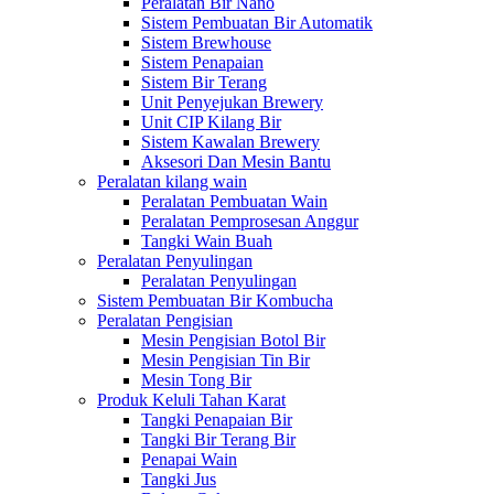
Peralatan Bir Nano
Sistem Pembuatan Bir Automatik
Sistem Brewhouse
Sistem Penapaian
Sistem Bir Terang
Unit Penyejukan Brewery
Unit CIP Kilang Bir
Sistem Kawalan Brewery
Aksesori Dan Mesin Bantu
Peralatan kilang wain
Peralatan Pembuatan Wain
Peralatan Pemprosesan Anggur
Tangki Wain Buah
Peralatan Penyulingan
Peralatan Penyulingan
Sistem Pembuatan Bir Kombucha
Peralatan Pengisian
Mesin Pengisian Botol Bir
Mesin Pengisian Tin Bir
Mesin Tong Bir
Produk Keluli Tahan Karat
Tangki Penapaian Bir
Tangki Bir Terang Bir
Penapai Wain
Tangki Jus